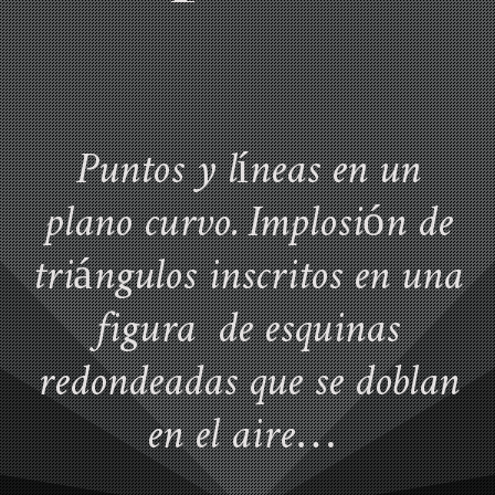
Puntos y líneas en un
plano curvo. Implosión de
triángulos inscritos en una
figura de esquinas
redondeadas que se doblan
en el aire…