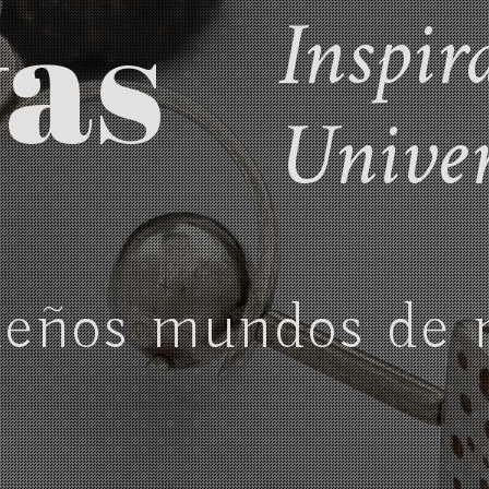
Inspir
yas
Unive
eños mundos de 