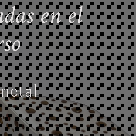
adas en el
rso
metal