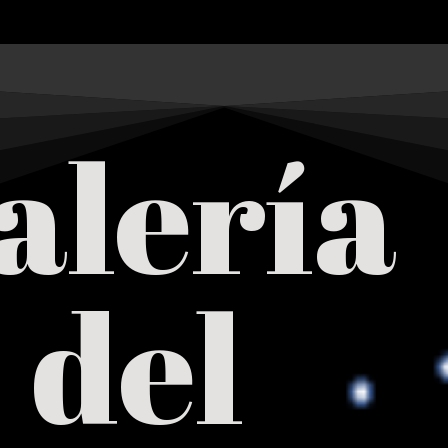
alería
del